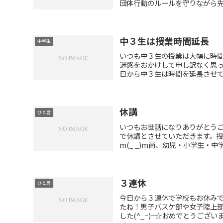
団体行動のルールを守りながら先生
中３生は授業時間延長
中学生
いつも中３生の授業は大幅に時
迷惑をおかけして申し訳なく思
日から中３生は時間を延長させてい
休講
ひと言
いつもお世話になりありがとうご
で休講とさせていただきます。
m(_ _)m尚、幼児・小学生・中学
３連休
ひと言
今日から３連休で学校もお休みで
たね！男子バスケ部や女子陸上
した(^_−)−☆おめでとうございま