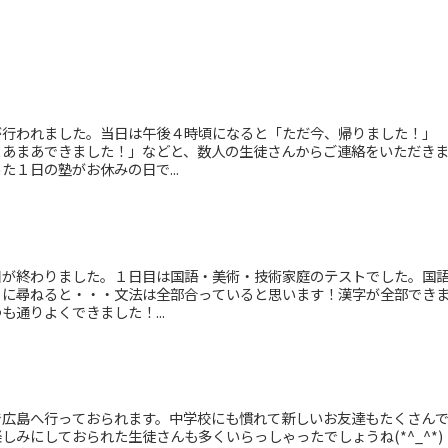
が行われました。当日は午後４時頃になると「ただ今、帰りました！」
まあまあできました！」などと、数人の生徒さんからご連絡をいただき
１日の塾がお休みの日で...
目が終わりました。１日目は国語・美術・技術家庭のテストでした。国
ちに尋ねると・・・文法は全部合っていると思います！漢字が全部でき
通りよくできました！...
で広島へ行っておられます。中学校にも慣れて新しいお友達もたくさん
しみにしておられた生徒さんも多くいらっしゃったでしょうね(*^_^*)