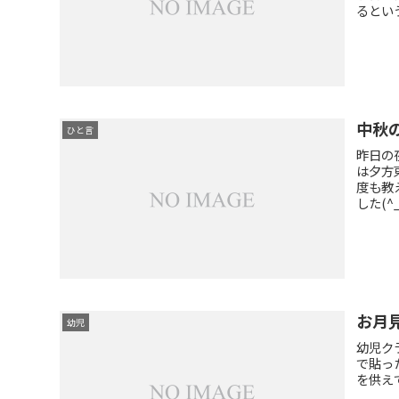
るという
中秋
ひと言
昨日の
は夕方
度も教
した(^_
お月
幼児
幼児ク
で貼っ
を供え