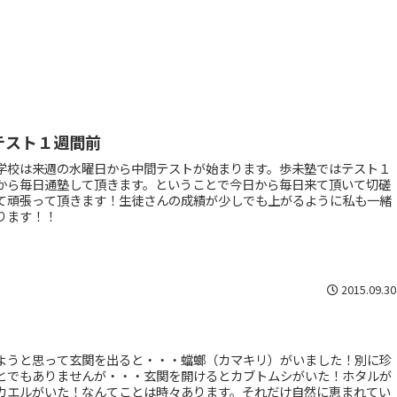
テスト１週間前
学校は来週の水曜日から中間テストが始まります。歩未塾ではテスト１
から毎日通塾して頂きます。ということで今日から毎日来て頂いて切磋
て頑張って頂きます！生徒さんの成績が少しでも上がるように私も一緒
ります！！
2015.09.30
ようと思って玄関を出ると・・・蟷螂（カマキリ）がいました！別に珍
とでもありませんが・・・玄関を開けるとカブトムシがいた！ホタルが
カエルがいた！なんてことは時々あります。それだけ自然に恵まれてい