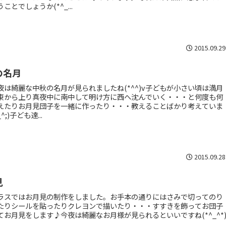
ことでしょうか(*^_...
2015.09.29
の名月
夜は綺麗な中秋の名月が見られましたね(*^^)v子どもが小さい頃は満月
東から上り真夜中に南中して明け方に西へ沈んでいく・・・と何度も何
えたりお月見団子を一緒に作ったり・・・教えることばかり考えていま
^;)子ども達...
2015.09.28
見
ラスではお月見の制作をしました。お手本の通りにはさみで切ってのり
たりシールを貼ったりクレヨンで描いたり・・・すすきを飾ってお団子
てお月見をします♪今夜は綺麗なお月様が見られるといいですね(*^_^*