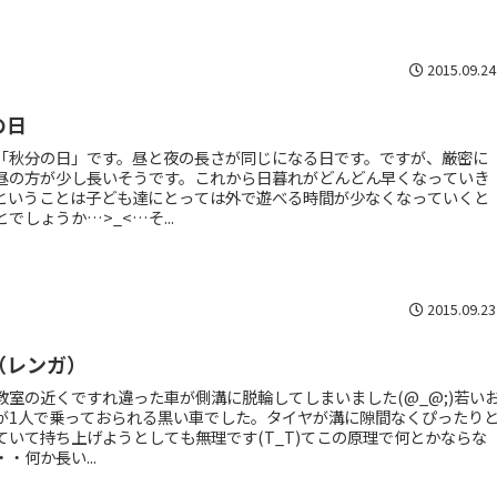
2015.09.24
の日
「秋分の日」です。昼と夜の長さが同じになる日です。ですが、厳密に
昼の方が少し長いそうです。これから日暮れがどんどん早くなっていき
ということは子ども達にとっては外で遊べる時間が少なくなっていくと
でしょうか…>_<…そ...
2015.09.23
（レンガ）
教室の近くですれ違った車が側溝に脱輪してしまいました(@_@;)若い
が1人で乗っておられる黒い車でした。タイヤが溝に隙間なくぴったり
ていて持ち上げようとしても無理です(T_T)てこの原理で何とかならな
・何か長い...