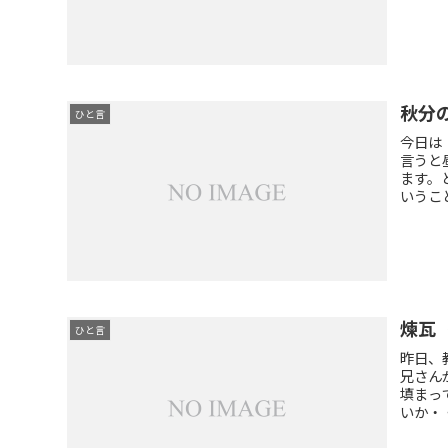
秋分
ひと言
今日は
言うと
ます。
いうこと
煉瓦
ひと言
昨日、
兄さん
填まっ
いか・・