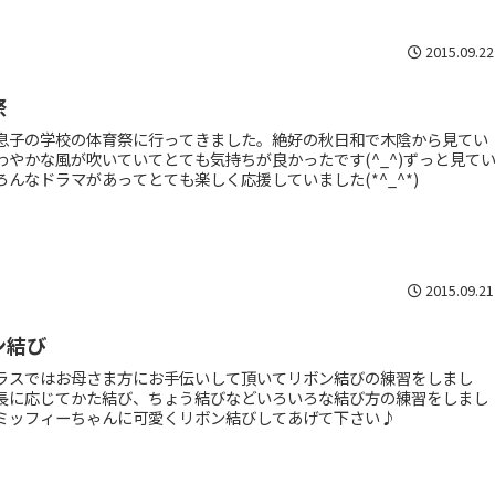
2015.09.22
祭
息子の学校の体育祭に行ってきました。絶好の秋日和で木陰から見てい
わやかな風が吹いていてとても気持ちが良かったです(^_^)ずっと見て
ろんなドラマがあってとても楽しく応援していました(*^_^*)
2015.09.21
ン結び
ラスではお母さま方にお手伝いして頂いてリボン結びの練習をしまし
長に応じてかた結び、ちょう結びなどいろいろな結び方の練習をしまし
ミッフィーちゃんに可愛くリボン結びしてあげて下さい♪