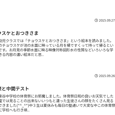
2015.09.27
ウスケとおつきさま
幼児クラスでは「チョウスケとおつきさま」という絵本を読みました。
のチョウスケが池の水面に映っている月を桶ですくって持って帰るとい
です。お月見の季節水面に映る映像対称図形水の性質などいろいろな学
きる内容の濃い絵本だと思...
2015.09.26
祭と中間テスト
東谷中学校の体育祭にお邪魔しました。体育祭日和の良いお天気でした
室では見ることの出来ないいつもと違った生徒さんの顔をたくさん見る
できました(*^_^*)中３生は夏休みも毎日の塾通いで大変な中この体育
学校へも行き頑...