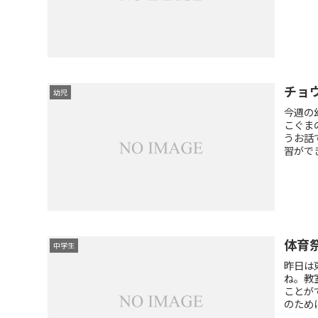
チョ
幼児
今週の
こぐま
うお話
習がで
体育
中学生
昨日は
ね。教
ことが
のために