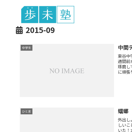
東谷中生の
2015-09
中間
中学生
東谷中
週間前
琢磨し
に頑張
蟷螂
ひと言
外出し
しいこ
いた！