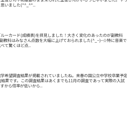
した(*^_^*...
ルーカード(成績表)を拝見しました！大きく変化のあったのが副教科
副教科はみなさん点数を大幅に上げておられました(^_−)−☆特に音楽で
て驚くほど点...
進学希望調査結果が掲載されていましたね。来春の国公立中学校卒業予
査結果です。この調査結果はあくまでも11月の調査であって実際の入試
から倍率が低いから...