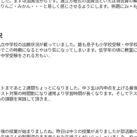
ました。まずは加減法からです。連立方程式の加減法といえば消去算の
んご・みかん・・・と易しく感じさせるようにします。例題に2x + 4
況
私立中学校の出願状況が載っていました。娘も息子も小学校受験・中学
のでこの時期になるとやはり気になってしまいます。低学年の頃に教室
学受験をされる方もい...
ストまであと２週間ちょっとになりました。中３生は内申点を上げる最
テスト対策の時間割になり通常より学習時間が長くなります。そしてテ
課題を実践して頂きま...
午後の授業が始まりましたね。昨日は中３の授業がありましたが部活動
た生徒さんや制服姿のまま来られた生徒さんがいらっしゃいました。や