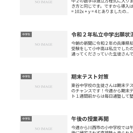
中２の数学は連立方程式に入り
き方と同じです。ですから導入はり
= 102x + y = 4とありましたの...
令和２年私立中学出願状
中学生
今朝の新聞に令和２年の兵庫県
受験をして小中高は私立でした
通ってくださっていた生徒さんで中
期末テスト対策
中学生
東谷中学校の生徒さんは期末テ
のチャンスです！今週から期末
ト１週間前からは毎日通塾して塾の
午後の授業再開
中学生
今週から川西市の小中学校では
後に帰宅されず直接塾へ来られ