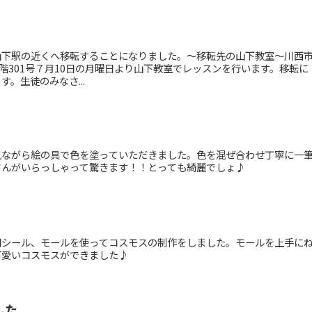
山下駅の近くへ移転することになりました。〜移転先の山下教室〜川西
３階301号７月10日の月曜日より山下教室でレッスンを行います。移転に
。生徒のみなさ...
見ながら絵の具で色を塗っていただきました。色を混ぜ合わせ丁寧に一
さんがいらっしゃって驚きます！！とっても綺麗でしょ♪
用シール、モールを使ってコスモスの制作をしました。モールを上手に
可愛いコスモスができました♪
した