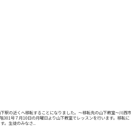
山下駅の近くへ移転することになりました。〜移転先の山下教室〜川西
３階301号７月10日の月曜日より山下教室でレッスンを行います。移転に
。生徒のみなさ...