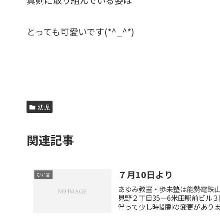
真剣に取り組んでいる姿は
とっても可愛いです(*^_^*)
幼児
関連記事
７月10日より
ひと言
あゆみ教室・歩未塾は能勢電鉄
見野２丁目35ー6米田駅前ビル
伴って少し時間割の変更があります