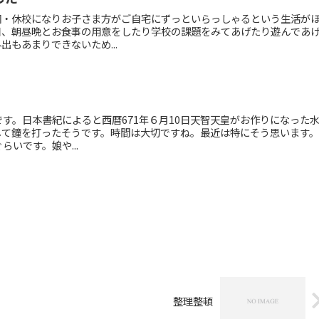
園・休校になりお子さま方がご自宅にずっといらっしゃるという生活が
日、朝昼晩とお食事の用意をしたり学校の課題をみてあげたり遊んであ
もあまりできないため...
です。日本書紀によると西暦671年６月10日天智天皇がお作りになった
して鐘を打ったそうです。時間は大切ですね。最近は特にそう思います
らいです。娘や...
整理整頓