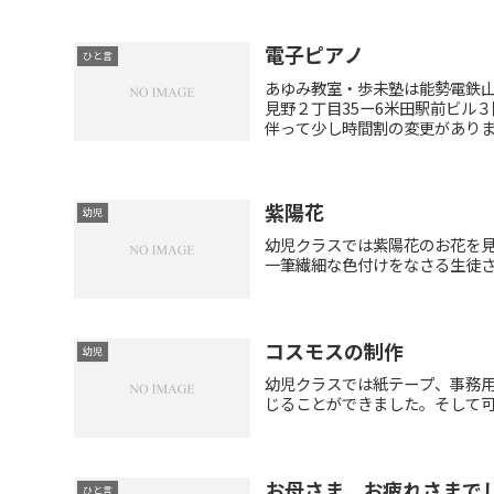
電子ピアノ
ひと言
あゆみ教室・歩未塾は能勢電鉄
見野２丁目35ー6米田駅前ビル
伴って少し時間割の変更があります
紫陽花
幼児
幼児クラスでは紫陽花のお花を
一筆繊細な色付けをなさる生徒
コスモスの制作
幼児
幼児クラスでは紙テープ、事務
じることができました。そして
お母さま、お疲れさまで
ひと言