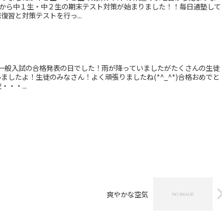
)から中１生・中２生の期末テスト対策が始まりました！！毎日通塾して
習と対策テストを行っ...
高校一般入試の合格発表の日でした！雨が降っていましたがたくさんの生徒
ましたよ！生徒のみなさん！よく頑張りましたね(*^_^*)合格おめでと
・・...
爽やかな空気