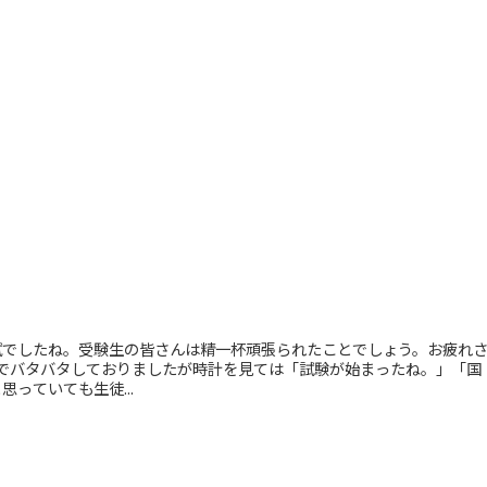
試でしたね。受験生の皆さんは精一杯頑張られたことでしょう。お疲れ
は私事でバタバタしておりましたが時計を見ては「試験が始まったね。」「国
っていても生徒...