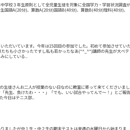
年中学校３年生原則として全児童生徒を対象に全国学力・学習状況調査
A(20分)、算数A(20分)国語B(40分)、算数B(40分)理科(40分)、
いただいています。今年は15回目の参加でした。初めて参加させてい
たちも小さかったですし私も若かったなあ(*^_^*)講師の先生が大ベテ
にしている...
部の生徒さんお二人が授業のない日なのに教室に寄って来てくださいまし
で「先生、負けたわ・・・」「でも、いい試合やってんで〜！」とご報
た今日はテニス部...
わりましたが中１生・中２生の期末テストは来週の水曜日から始まりま