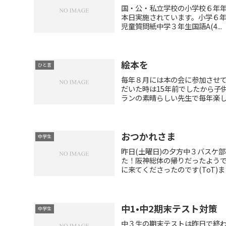
国・公・私立学校の小学校６年
本日実施されています。小学６年生国語
児童質問紙中学３年生国語A(4...
絵本を
ひと言
毎年８月には本の会に参加させて
だいた時は15年前でしたから子供
ランの素晴らしい先生で毎年楽しみ
おつかれさま
中学生
昨日(土曜日)の夕方中３バスケ
た！阪神総体の帰りだったよう
に来てくださったのです(ToT)ま
中1•中2期末テスト対策
中学生
中３生の期末テストは昨日で終