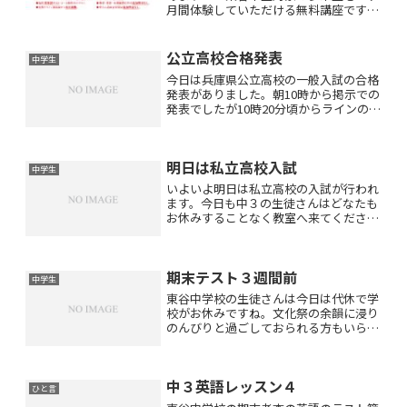
月間体験していただける無料講座です♪
昨年の秋から早々に『中１準備講座』の
お問い合わせをたくさんいただきまし
た！ありがとうございますm(__)m東谷
公立高校合格発表
中学生
中学校で良いス...
今日は兵庫県公立高校の一般入試の合格
発表がありました。朝10時から掲示での
発表でしたが10時20分頃からラインの通
知音が鳴り続きました。幼児の生徒さん
のお稽古中でしたのですぐには確認でき
なかったのですが仕事が一段落ついて確
明日は私立高校入試
認してみると合格の...
中学生
いよいよ明日は私立高校の入試が行われ
ます。今日も中３の生徒さんはどなたも
お休みすることなく教室へ来てください
ました(*^_^*)質問をあまりしてくれない
生徒さんもさすがに入試前日ということ
で質問をしてくださいましたよ！生徒さ
期末テスト３週間前
んと握手をしたり...
中学生
東谷中学校の生徒さんは今日は代休で学
校がお休みですね。文化祭の余韻に浸り
のんびりと過ごしておられる方もいらっ
しゃるでしょうね(*^_^*)ですが・・・期
末テスト３週間前になりましたよ！！そ
ろそろテストのことを意識してけじめを
中３英語レッスン４
つけて勉強しまし...
ひと言