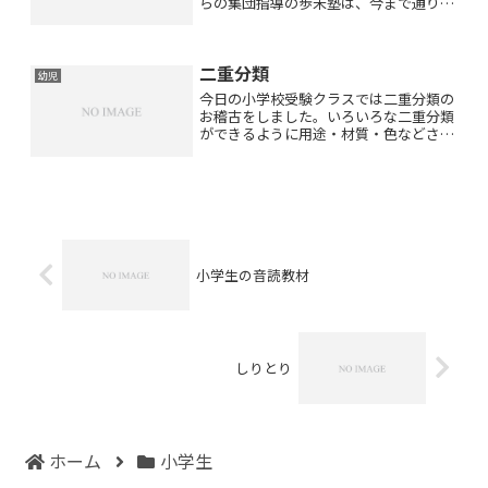
らの集団指導の歩未塾は、今まで通りで
す！)３月末の最後の日に小学２年生(今
は３年生)の生徒さんが手作りのフクロ
ウの飾り物をくださいました！３歳の頃
二重分類
から長い間遠方より通っ...
幼児
今日の小学校受験クラスでは二重分類の
お稽古をしました。いろいろな二重分類
ができるように用途・材質・色などさま
ざまな観点から仲間分けをしてみてくだ
さいね(*^_^*)真ん中は空白にしてどんな
ものが当てはまるか考えてみましょう！
たて：文房具よこ...
小学生の音読教材
しりとり
ホーム
小学生