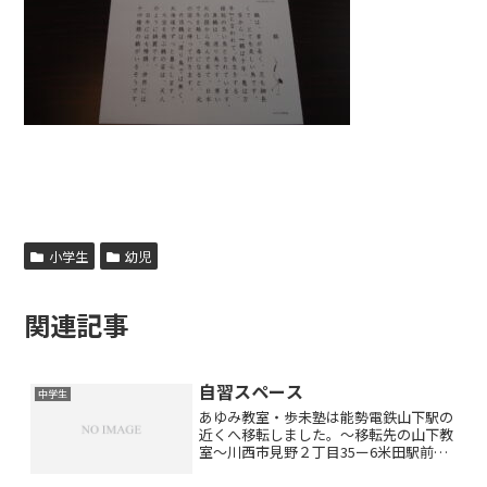
小学生
幼児
関連記事
自習スペース
中学生
あゆみ教室・歩未塾は能勢電鉄山下駅の
近くへ移転しました。〜移転先の山下教
室〜川西市見野２丁目35ー6米田駅前ビ
ル３階301号どうぞよろしくお願いしま
す(*^_^*)山下教室へ移転して中３のある