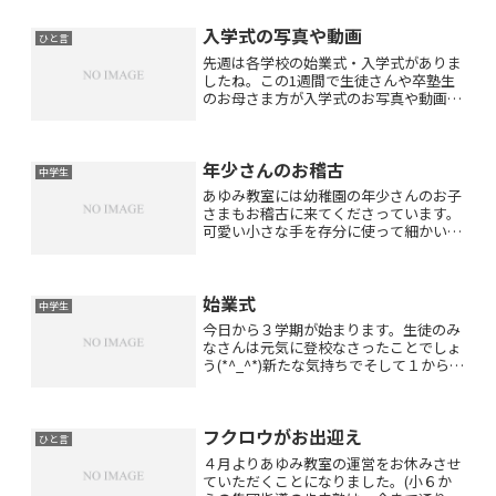
生徒さんが自習にいらっしゃいました。
入学式の写真や動画
一庫教室の自...
ひと言
先週は各学校の始業式・入学式がありま
したね。この1週間で生徒さんや卒塾生
のお母さま方が入学式のお写真や動画を
たくさん送ってくださいました。ありが
とうございました！可愛い笑顔に癒され
誇らしいお顔からエネルギーを頂き私も
年少さんのお稽古
頑張ろうと思いました(*...
中学生
あゆみ教室には幼稚園の年少さんのお子
さまもお稽古に来てくださっています。
可愛い小さな手を存分に使って細かい作
業を頑張っておられます(*^_^*)まだ文字
が書けないお子さんでも色々な作業をし
ながら巧緻性を高めることは大切です。
始業式
小学生・中学生に...
中学生
今日から３学期が始まります。生徒のみ
なさんは元気に登校なさったことでしょ
う(*^_^*)新たな気持ちでそして１から始
めるつもりで「よし、これからだ！」と
前向きに頑張っていきましょう！！
フクロウがお出迎え
ひと言
４月よりあゆみ教室の運営をお休みさせ
ていただくことになりました。(小６か