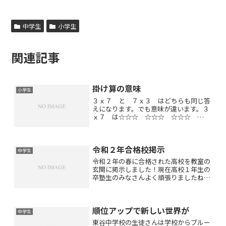
中学生
小学生
関連記事
掛け算の意味
小学生
３ｘ７ と ７ｘ３ はどちらも同じ答
えになります。でも意味が違います。３
ｘ７ は☆☆☆ ☆☆☆ ☆☆☆
☆☆☆ ☆☆☆ ☆☆☆ ☆☆☆７ｘ
３ は☆☆☆☆☆☆☆
☆☆☆☆☆☆☆ ☆☆☆☆☆☆☆大人
令和２年合格校掲示
は、そんなの同じでしょ〜と思うかもし
中学生
れませんが...
令和２年の春に合格された高校を教室の
玄関に掲示しました！現在高校１年生の
卒塾生のみなさんよく頑張りましたね
(^_−)−☆高校でも頑張ってくださいね！
応援しています(*^_^*)中１・中２・中３
の塾生のみなさん目標にしている高校の
順位アップで新しい世界が
合格を目指し...
中学生
東谷中学校の生徒さんは学校からブルー