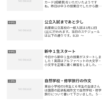
カード(成績表)をいただいたようです
ね。昨日は中３の授業日でしたから数人
の生徒さんがブルーカードを持って来て
くださいました。歩未塾に途中入塾され
る生徒さんはほとんどの生徒さんが大幅
公立入試まであと少し
に成績アップされるのです...
中学生
兵庫県公立高校の一般入試は3月12日
(土)に行われます。当日のスケジュール
は以下の通りです。8:20 〜 集
合8:30 〜 8:40 注意9:00 〜
9:50 国語10:05 〜 10:55 数学
11...
新中１生スタート
中学生
今日から新中１生の授業がスタートしま
した！英語はアルファベットの大文字・
小文字を正確に書く練習をしました。数
学は小学校の復習で計算の工夫をしまし
た。理科は小学校の復習で電気と水溶液
を学習しました。社会は世界の国々24か
自然学校・修学旅行の作文
国を白地図で学習しまし...
小学生
東谷小学校の5年生と６年生の生徒さん
は国語の起承転結作文で自然学校・修学
旅行について書いて下さいました。５年
生は焼き板体験やカヌーの体験ＨＡＰ
(冒険教育)や文鎮づくりについて６年生
は平和公園や原爆ドーム宮島での楽しい