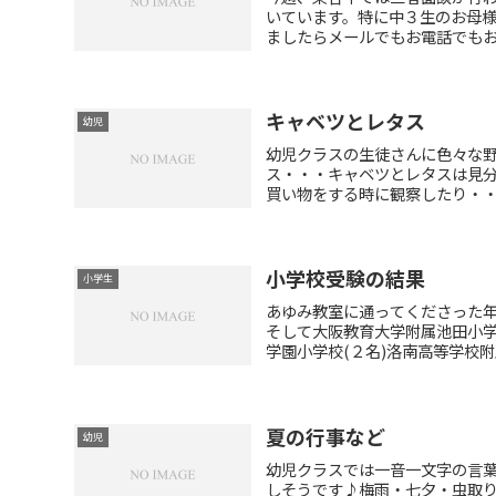
いています。特に中３生のお母
ましたらメールでもお電話でもお気
キャベツとレタス
幼児
幼児クラスの生徒さんに色々な
ス・・・キャベツとレタスは見
買い物をする時に観察したり・・・
小学校受験の結果
小学生
あゆみ教室に通ってくださった
そして大阪教育大学附属池田小学校
学園小学校(２名)洛南高等学校附属
夏の行事など
幼児
幼児クラスでは一音一文字の言
しそうです♪梅雨・七夕・虫取り海