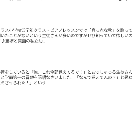
クラス小学校低学年クラス・ピアノレッスンでは「真っ赤な秋」を歌っ
聞いたことがないという生徒さんが多いのですがぜひ知っていて欲しい
♪宝塚と箕面の私立幼...
学習をしていると「俺、これ全部覚えてるで！」とおっしゃっる生徒さ
らと学而第一の冒頭を暗唱なさいました。「なんで覚えてんの？」と尋
させられた！」という...