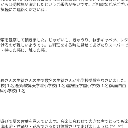
様からは受験校が決定したというご報告が多いです。ご相談などがござ
軽にご連絡くださいね...
野菜を観察して頂きました。じゃがいも、きゅうり、ねぎキャベツ、レ
分けるのが難しいようです。お料理をする時に見せてあげたりスーパー
持った感じ、触った感...
年長さんの生徒さんの中で数名の生徒さんが小学校受験をなさいました
(１名)聖母被昇天学院小学校(１名)雲雀丘学園小学校(１名)箕面自由
小学校(１名...
葉遊びで夏の言葉を覚えています。音楽に合わせて大きな声でとっても
水浴・盆踊り・花火できるだけ体験させてあげましょうね (*^_^*)