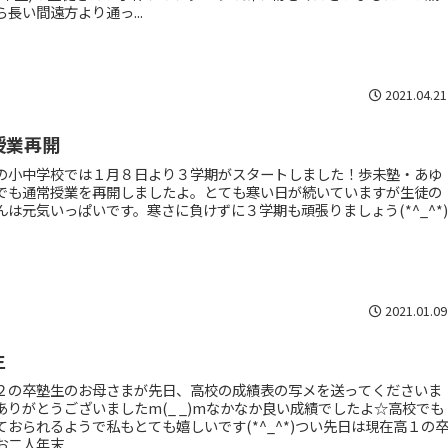
長い間遠方より通っ...
2021.04.21
授業再開
の小中学校では１月８日より３学期がスタートしました！歩未塾・あゆ
でも通常授業を再開しましたよ。とても寒い日が続いていますが生徒の
んは元気いっぱいです。寒さに負けずに３学期も頑張りましょう(*^_^*
2021.01.09
生
２の卒塾生のお母さまが先日、高校の成績表の写メを送ってくださいま
ありがとうございましたm(_ _)mなかなか良い成績でしたよ☆高校でも
ておられるようで私もとても嬉しいです(*^_^*)つい先日は現在高１の
二人年末...