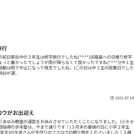
旅行
の前日東谷中の３年生は修学旅行でしたね(*^^*)淡路島への日帰り修学
ょっと暑かったでしょうが雨が降らなくて良かったですね(*^^*)(中１生
活動は雨で中止になって残念でしたね。)この日は中３生の授業日でした
刻が遅...
2021.07.24
ロウがお出迎え
りあゆみ教室の運営をお休みさせていただくことになりました。(小６
団指導の歩未塾は、今まで通りです！)３月末の最後の日に小学２年生
３年生)の生徒さんが手作りのフクロウの飾り物をくださいました！３歳