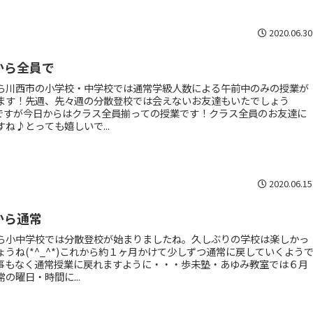
2020.06.30
から全員で
ら川西市の小学校・中学校では通常学級人数による午前中のみの授業が
ます！先週、先々週の分散登校では会えないお友達もいたでしょう
^;)ですが今日からはクラス全員揃っての授業です！クラス全員のお友達に
すね♪とっても嬉しいで...
2020.06.15
から通常
ら小中学校では分散登校が始まりましたね。久しぶりの学校は楽しかっ
ょうね(*^_^*)これから約１ヶ月かけて少しずつ通常に戻していくよう
事もなく通常授業に戻れますように・・・歩未塾・あゆみ教室では６月
の曜日・時間に...