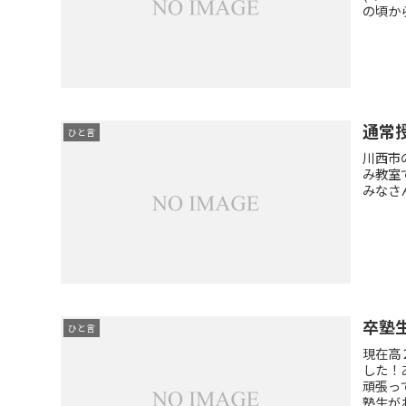
の頃から
通常
ひと言
川西市
み教室
みなさ
卒塾
ひと言
現在高
した！
頑張っ
塾生がお