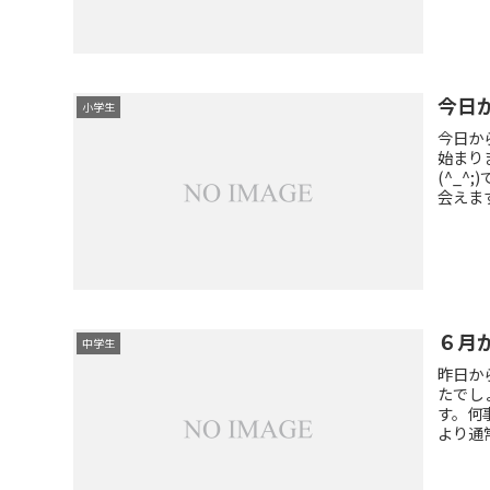
今日
小学生
今日か
始まり
(^_
会えま
６月
中学生
昨日か
たでし
す。何
より通常