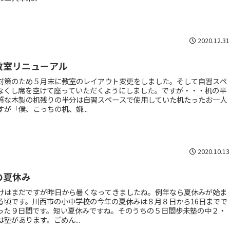
2020.12.31
教室リニューアル
対策のため５月末に教室のレイアウト変更をしました。そして自習スペ
なくし席を空けて座っていただくようにしました。ですが・・・机の半
質な木製の机残りの半分は自習スペースで使用していた机たったお一人
すが「僕、こっちの机、嫌...
2020.10.13
の夏休み
けはまだですが昨日から暑くなってきましたね。例年なら夏休みが始ま
る頃です。川西市の小中学校の今年の夏休みは８月８日から16日までで
った９日間です。短い夏休みですね。そのうちの５日間歩未塾の中２・
は塾があります。ごめん...