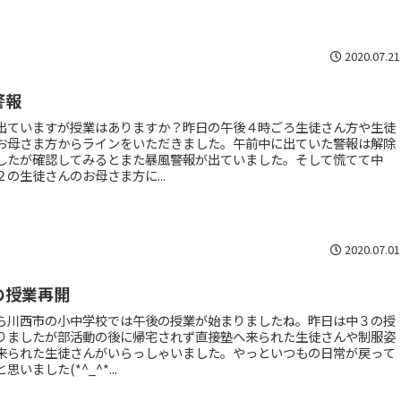
2020.07.21
警報
出ていますが授業はありますか？昨日の午後４時ごろ生徒さん方や生徒
お母さま方からラインをいただきました。午前中に出ていた警報は解除
したが確認してみるとまた暴風警報が出ていました。そして慌てて中
２の生徒さんのお母さま方に...
2020.07.01
の授業再開
ら川西市の小中学校では午後の授業が始まりましたね。昨日は中３の授
りましたが部活動の後に帰宅されず直接塾へ来られた生徒さんや制服姿
来られた生徒さんがいらっしゃいました。やっといつもの日常が戻って
思いました(*^_^*...