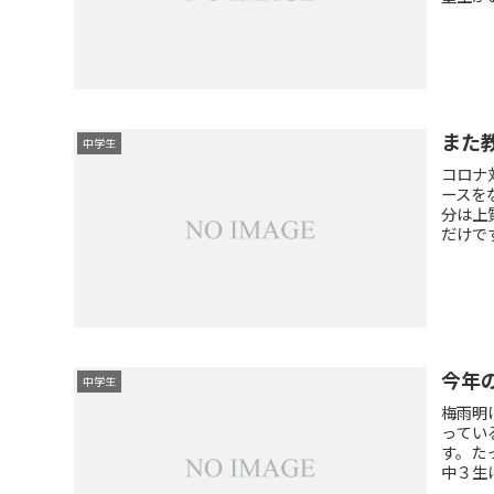
また
中学生
コロナ
ースを
分は上
だけで
今年
中学生
梅雨明
ってい
す。た
中３生