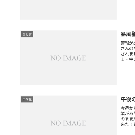
暴風
ひと言
警報が
さんの
されま
１・中
午後
中学生
今週か
業があ
のまま
来た！と