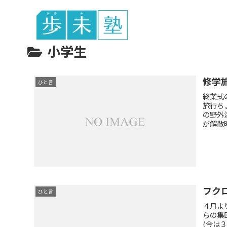
東谷中生の
小学生
修学
ひと言
終業式
旅行ち
の野外
が解散時
フク
ひと言
４月よ
らの集
(今は