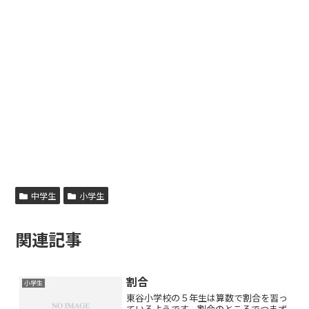
中学生
小学生
関連記事
割合
小学生
東谷小学校の５年生は算数で割合を習っ
ているようです。割合のところでつまず