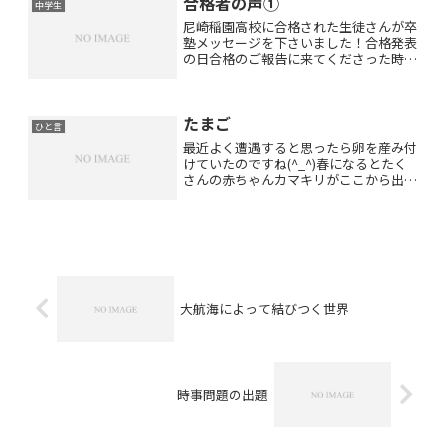
合格者の声①
外に追加費用はありません...
中学生
尼崎稲園高校に合格された生徒さんが卒
塾メッセージを下さいました！合格発表
の日合格のご報告に来てくださった時に
自由作文の用紙をお渡しするとその場で
ササっと書いて下さいました！ありがと
うございました(*^_^*)塾に入る前は５教
たまご
科合計300点ギ...
ひと言
最近よく遭遇すると思ったら卵を産み付
けていたのですね(^_^)春になるとたく
さんの赤ちゃんカマキリがここから出て
くるのでしょう(*^_^*)
大航海によって結びつく世界
時事問題の出題