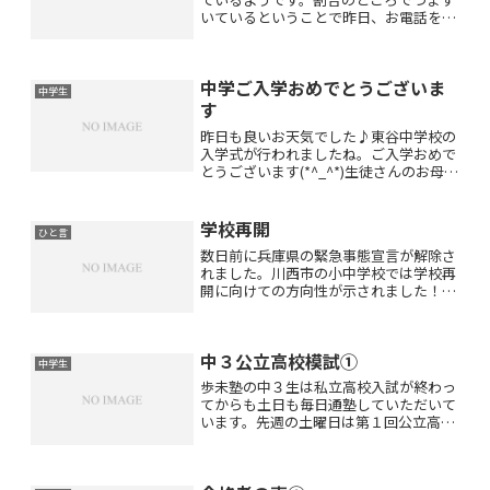
いているということで昨日、お電話をい
ただきました。早速、算数のお勉強に来
て頂くことになりました。ありがとうご
ざいます(*^_^*)あゆみ教室では割合・速
中学ご入学おめでとうございま
さ・比などの特に...
中学生
す
昨日も良いお天気でした♪東谷中学校の
入学式が行われましたね。ご入学おめで
とうございます(*^_^*)生徒さんのお母さ
まが制服姿の可愛いお写真を送ってくだ
さいましたよ☆ありがとうございました
(*^_^*)今年から制服が変わりましたね！
学校再開
ひと言
生徒さん...
数日前に兵庫県の緊急事態宣言が解除さ
れました。川西市の小中学校では学校再
開に向けての方向性が示されました！６
月の１・２週は小学校では２グループに
分けた隔日の分散登校で午前中２〜３時
間の授業中学校では午前と午後に分けた
中３公立高校模試①
分散登校で３時間授業が行...
中学生
歩未塾の中３生は私立高校入試が終わっ
てからも土日も毎日通塾していただいて
います。先週の土曜日は第１回公立高校
模試を行いました！兵庫県の公立高校の
入試にそっくりに作られている業社のテ
ストを採用しました。入試前もお月謝以