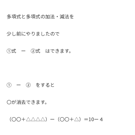
多項式と多項式の加法・減法を
少し前にやりましたので
①式 ー ②式 はできます。
① ー ② をすると
〇が消去できます。
（〇〇＋△△△△）ー（〇〇＋△）＝10ー４