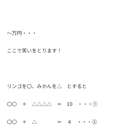
〜万円・・・
ここで笑いをとります！
リンゴを〇、みかんを△ とすると
〇〇 ＋ △△△△ ＝ 10 ・・・①
〇〇 ＋ △ ＝ ４ ・・・②