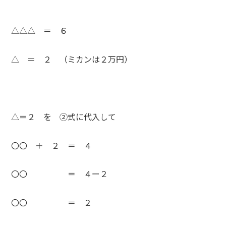
△△△ ＝ ６
△ ＝ ２ （ミカンは２万円）
△＝２ を ②式に代入して
〇〇 ＋ ２ ＝ ４
〇〇 ＝ ４ー２
〇〇 ＝ ２