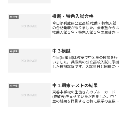
おられました。入試の内容や出来につい
てご報告に来てくださったのです。とて
も嬉しかったです(T . T)またラインやイ
推薦・特色入試合格
ンスタのDMでも...
中学生
今日は兵庫県公立高校 推薦・特色入試
の合格発表がありました。歩未塾からは
推薦入試１名・特色入試１名の生徒さん
が受験されましたが無事にお二人とも合
格なさいました！！本当におめでとうご
ざいます！！小論文の練習を毎日毎日よ
中３模試
く頑張られましたし内申点...
中学生
今日(日曜日)は教室で中３生の模試を行
いました。兵庫県の公立高校入試に準拠
した模擬試験です。入試当日と同様に国
語・数学・社会・理科・英語の順に行い
ました。結果は10日後ぐらいにお渡しで
きると思います。志望校の合否判定や順
中１期末テストの結果
位・偏差値などがわか...
中学生
東谷中学校の生徒さんのブルーカード
(成績表)を見せていただきました。中１
生の結果を拝見すると特に数学の点数が
上がったという生徒さんが多かったで
す。前回の中間テストより48点アップ、
31点アップ、25点アップ、24点アップ
23点アップ、21点...