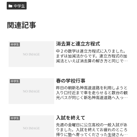
中学生
関連記事
消去算と連立方程式
中学生
中２の数学は連立方程式に入りました。
まずは加減法からです。連立方程式の加
減法といえば消去算の解き方と同じで
す。ですから導入はりんご・みか
ん・・・と易しく感じさせるようにしま
す。例題に2x + 4y = 102x + y = 4とありま
春の学校行事
したの...
中学生
昨日の朝新名神高速道路を利用しようと
入り口付近まで車を走らせると数台の観
光バスが同じく新名神高速道路へ入って
いくのを見かけました！ちらっと見てみ
ると緑台高校の生徒さんたちが乗ってい
らっしゃるようでした。何年生かな？
入試を終えて
◯◯くん、乗ってるかな？◯...
中学生
先週の金曜日に公立高校の一般入試があ
りました。入試を終えてお疲れのところ
帰りに塾へ寄ってくださった生徒さんが