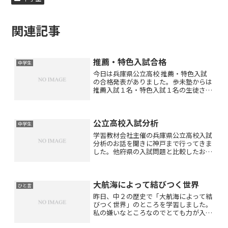
関連記事
推薦・特色入試合格
中学生
今日は兵庫県公立高校 推薦・特色入試
の合格発表がありました。歩未塾からは
推薦入試１名・特色入試１名の生徒さん
が受験されましたが無事にお二人とも合
格なさいました！！本当におめでとうご
ざいます！！小論文の練習を毎日毎日よ
公立高校入試分析
く頑張られましたし内申点...
中学生
学習教材会社主催の兵庫県公立高校入試
分析のお話を聞きに神戸まで行ってきま
した。他府県の入試問題と比較したお話
も多くとても興味深い内容でした。国語
は言語事項や古典が難化傾向にあり書き
抜きを含めた記述問題が増える可能性が
大航海によって結びつく世界
あるそうです。数学は前半...
ひと言
昨日、中２の歴史で「大航海によって結
びつく世界」のところを学習しました。
私の嫌いなところなのでとても力が入り
ました！コロンブスが新大陸発見バスコ