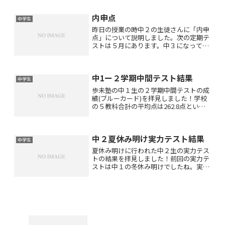
＝ダ＝ガマがインドに到達マゼランの世
界一周大航海によって結びつく世
内申点
界・・・？？？それは白人の立場...
中学生
昨日の授業の時中２の生徒さんに「内申
点」について説明しました。次の定期テ
ストは５月にあります。中３になって初
めての定期テストです。このテストから
入試は始まっているのです！なぜなら公
立高校の一般入試の合否は「内申点」と
中1ー２学期中間テスト結果
当日の入試の点数で決まる...
中学生
歩未塾の中１生の２学期中間テストの成
績(ブルーカード)を拝見しました！学校
の５教科合計の平均点は262.8点という
とても低い点数でした(^_^;)ところが歩
未塾の生徒さんの５教科合計の平均点は
はぼ350点でした(^_^)v450点ぐらい取
中２夏休み明け実力テスト結果
ら...
中学生
夏休み明けに行われた中２生の実力テス
トの結果を拝見しました！前回の実力テ
ストは中１の冬休み明けでしたね。実力
テストは点数だけでなく学年順位が出ま
す！中２生の総数は２８３名ですが塾生
の３分の２の方が１００位以内に入って
おられました(^_^)v...