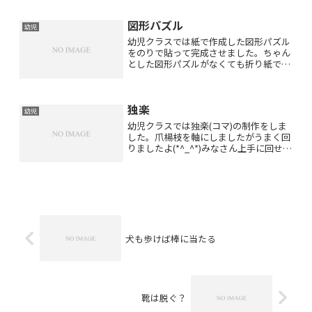
もそのように思っていました(^_^;)夏休
みはお昼ご飯も作らないといけないです
図形パズル
し勉強(宿...
幼児
幼児クラスでは紙で作成した図形パズル
をのりで貼って完成させました。ちゃん
とした図形パズルがなくても折り紙でパ
ズルを作ることはできますね(*^_^*)
独楽
幼児
幼児クラスでは独楽(コマ)の制作をしま
した。爪楊枝を軸にしましたがうまく回
りましたよ(*^_^*)みなさん上手に回せま
した！！ご自宅でもつくって遊んでみて
くださいね(*^_^*)
犬も歩けば棒に当たる
靴は脱ぐ？