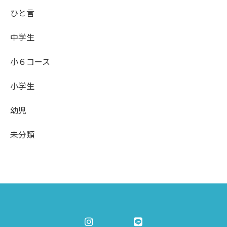
ひと言
中学生
小６コース
小学生
幼児
未分類