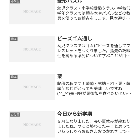
菱形パズル
小学生
幼児クラス・小学校受験クラス小学校低
学年クラスでは積み木やパズルなどの教
具を使ってお稽古をします。見本通りに
作ったり見本を数秒見て記憶してから作
ったりもします。両手を使って要領よく
次は次は・・・と考えながら完成させま
ビーズゴム通し
す。生徒さんたちは積み木...
幼児
幼児クラスではゴムにビーズを通してブ
レスレットをつくりました。指先の巧緻
性を高める系列について学ぶことが目的
です。見本写真を見て系列をよく考えな
がらひとつひとつ色を選んでゴムにビー
ズを通していきます。生徒さんの発達段
栗
階に応じて色の数は増減さ...
幼児
収穫の秋です！葡萄・林檎・柿・栗・薩
摩芋などがとっても美味しいですね
(*^_^*)先日娘が栗御飯を食べたいという
ので栗御飯をつくりました。美味しかっ
たですよ♪幼児クラスでは栗の製作をし
ました。四つ折りにした折り紙です。ハ
今日から新学期
サミの使い方が上手で...
ひと言
９月になりました。長い夏休みが終わり
ましたね。やっと終わったー！と思って
いらっしゃるお母さまおつかれさまでし
た(*^_^*)子供たちが小学生の頃までは私