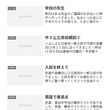
学校の先生
ひと言
昨日はある先生のご講演のお手伝いに神
戸へ行ってきました。私はいつも主にビ
デオやカメラの係です。たまに受付や書
籍販売もやらせていただきますが・・・
昨日のご講演は学校の先生方のご指導で
日本中を巡っておられるロマンスグレー
中３公立高校模試③
の素敵なベテラン先生のお...
中学生
いよいよ公立高校一般入試が今週の金曜
日(３月１１日)に迫ってきました！昨日
(３月６日)は最後の日曜日！歩未塾では
第３回公立高校模試を行いました！１月
末より６週連続で日曜日は５教科入試練
習か模擬試験を行ってきましたがそれも
入試を終えて
昨日が最後の日となり...
中学生
先週の金曜日に公立高校の一般入試があ
りました。入試を終えてお疲れのところ
帰りに塾へ寄ってくださった生徒さんが
おられました。入試の内容や出来につい
てご報告に来てくださったのです。とて
も嬉しかったです(T . T)またラインやイ
英語で最高点
ンスタのDMでも...
中学生
先週、東谷中学校の期末テストがありま
した。早速、期末テストが１〜２教科返