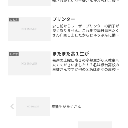
却されたという生徒さんがおられご報告
をいただきました。英語でクラス最高点
をとったという中３の生徒さんもおられ
嬉しい限りです♪その生徒さんは中３の
プリンター
生徒さんの中で英語教科書...
ひと言
少し前からレーザープリンターの調子が
良くありません。これまで毎日毎日たく
さん印刷しましたからじゅうぶんに働い
てくれたと思います。それで新しいもの
を購入しておいて備えていました。とこ
ろがインクジェットプリンターの方が一
またまた高１生が
昨日、突然電源が入らなく...
ひと言
先週の土曜日高１の卒塾生が６人教室へ
来てくださいました！３名は緑台高校の
生徒さんですが他の３名は別々の高校で
す。別の高校に通っておられるのにさす
が一緒に高校受験を乗り越えた仲間で
す。みんなで一緒に来てくださったので
す！本当に嬉しい限りです(...
卒塾生がたくさん