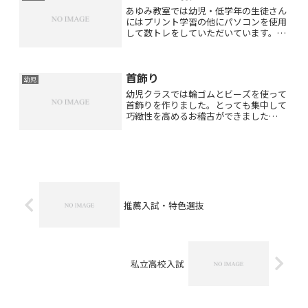
あゆみ教室では幼児・低学年の生徒さん
にはプリント学習の他にパソコンを使用
して数トレをしていただいています。可
愛い手で小さなマウスを操作して上手に
クリックできますよ(*^_^*)テンキー入力
も上手にできますよ(*^_^*)１年生の生徒
首飾り
さんには...
幼児
幼児クラスでは輪ゴムとビーズを使って
首飾りを作りました。とっても集中して
巧緻性を高めるお稽古ができました
(^_^)輪ゴムつなぎがとっても上手にな
られていて私を驚かせてくれた生徒さん
もおられます。たった１週間の間にすご
く成長されました(*^^...
推薦入試・特色選抜
私立高校入試