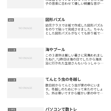
子の音楽に合わせて優しい綺麗な音が出
せるようにしましょうね♪生徒さんたち
はとっても楽しそうですよ(*^_^*)
図形パズル
幼児
幼児クラスでは紙で作成した図形パズル
をのりで貼って完成させました。ちゃん
とした図形パズルがなくても折り紙でパ
ズルを作ることはできますね(*^_^*)
海やプール
ひと言
この３連休は厳しい暑さに見舞われまし
たね(^_^;)昨日は海の日でしたから海水
浴に行かれた生徒さんもいらっしゃった
でしょうね。こんなに暑いと海やプール
は気持ちがいいでしょう♪そう言えば土
曜日にいらっしゃった幼児の生徒さんが
てんとう虫の冬越し
「パパと一緒にプー...
ひと言
数日前からてんとう虫が家の中にいま
す。冬越しのためにやって来たのでしょ
う。外は寒いですから暖かい家の中でじ
っとしています。一昨日からずっと天井
にぶら下がったままですが疲れないので
しょうか？不思議ですね。タイミングよ
パソコンで数トレ
く昨日の幼児クラスでは「て...
小学生