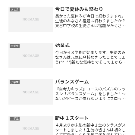
今日で夏休みも終わり
ひと言
長かった夏休みが今日で終わりますね。
生徒のみなさん宿題は終わりましたか？
東谷中学校の生徒さんは宿題がたくさん
あって大変でしたね。川西の小中学校で
は明日から２学期が始まります。２学期
も学校の勉強や行事などしっかり頑張っ
始業式
てくださいね！２学期から...
中学生
今日から３学期が始まります。生徒のみ
なさんは元気に登校なさったことでしょ
う(*^_^*)新たな気持ちでそして１から始
めるつもりで「よし、これからだ！」と
前向きに頑張っていきましょう！！
バランスゲーム
小学生
『自考力キッズ』コースのパズルのレッ
スン「バランスゲーム」をしました！つ
ないだピースが崩れないようにブロック
を積み上げるパズルです。ブロックの積
み方を考える中で崩れにくい積み上げ方
に規則性があることを学びました。生徒
新中１スタート
さんたちはとっても集中し...
中学生
４月より歩未塾の新中１生のクラスがス
タートしました！生徒の皆さんは初々し
くて可愛らしくやる気に満ち溢れていら