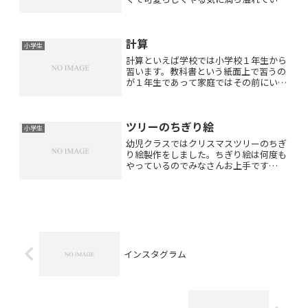
っしゃいます(*^_^*)これから歩未塾で切
磋琢磨して頑張りましょうね！！中学生
の現実は小学生の時と違ってなかなか厳
計算
しいものがありま...
小学生
計算といえば学校では小学校１年生から
習います。教科書という紙面上で習うの
が１年生であって家庭ではその前にいろ
いろなシーンで教えましょう。例えばお
やつの時間に♪クッキーを１枚、２枚、
３枚・・・と数えるおせんべいを〇枚ず
ツリーのちぎり絵
つ配るいくつかのキャンデ...
小学生
幼児クラスではクリスマスツリーのちぎ
り絵製作をしました。ちぎり絵は何度も
やっているのでみなさんお上手です
(*^_^*)可愛いクリスマスツリーができま
した♪ご自宅でもやってみてくださいね
(*^_^*)色紙でなくても新聞紙や 広告の
紙でもいいで...
インスタグラム