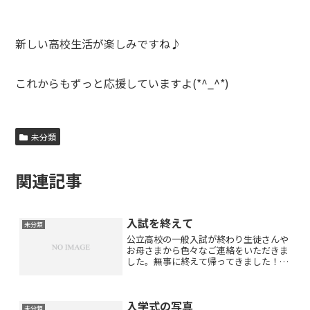
新しい高校生活が楽しみですね♪
これからもずっと応援していますよ(*^_^*)
未分類
関連記事
入試を終えて
未分類
公立高校の一般入試が終わり生徒さんや
お母さまから色々なご連絡をいただきま
した。無事に終えて帰ってきました！体
調万全で臨めて良かったです！英語と社
会以外が難しかったです！理科が難しか
ったです！解放されてテンションが上が
入学式の写真
っています！帰宅後、自転...
未分類