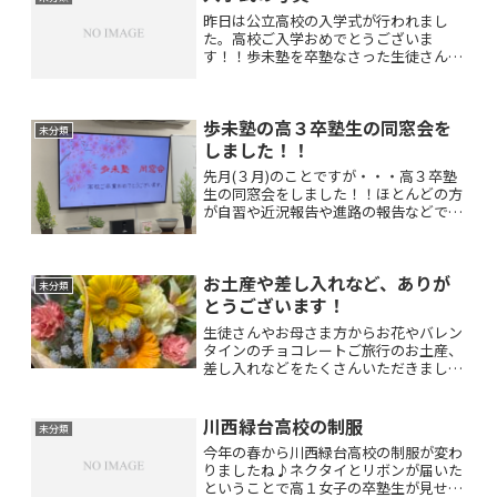
昨日は公立高校の入学式が行われまし
た。高校ご入学おめでとうございま
す！！歩未塾を卒塾なさった生徒さんの
お母様方が入学式のお写真を送ってくだ
さいました。みなさんそれぞれの制服が
よくお似合いでとても嬉しそうな笑顔で
歩未塾の高３卒塾生の同窓会を
した♪これから夢に向かって充実...
未分類
しました！！
先月(３月)のことですが・・・高３卒塾
生の同窓会をしました！！ほとんどの方
が自習や近況報告や進路の報告などで教
室へ来てくださっていましたので久しぶ
りという感覚はあまりなかったです。で
すが卒塾生さん同士は久しぶりに会った
お土産や差し入れなど、ありが
という方もおられとても...
未分類
とうございます！
生徒さんやお母さま方からお花やバレン
タインのチョコレートご旅行のお土産、
差し入れなどをたくさんいただきまし
た！！いつもお心遣いいただきありがと
うございますm(_ _)mまた卒業生の方々
からも塾生への差し入れやご旅行のお土
川西緑台高校の制服
未分類
産などをたくさんいた...
今年の春から川西緑台高校の制服が変わ
りましたね♪ネクタイとリボンが届いた
ということで高１女子の卒塾生が見せに