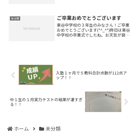
来てくださいました(*^_^*) とっても可
愛いですね♡ネクタイ・リボンは自由だ
そうですよ(*^_^*)東谷中の女の子達♡目
ご卒業おめでとうございます
指せ！緑...
未分類
東谷中学校の３年生のみなさん！ご卒業
おめでとうございます(*^_^*)昨日は東谷
中学校の卒業式でしたね。お天気が良く
て何よりでした。東谷中学校の３年間で
身体も精神も大きくご成長されたと思い
ます。みなさんが中学１年生の頃はまだ
まだ幼くて可愛い...
入塾１ヶ月で５教科合計点数が112点ア
ップ！！
中１生の１月実力テストの結果が凄すぎ
る！！
ホーム
未分類