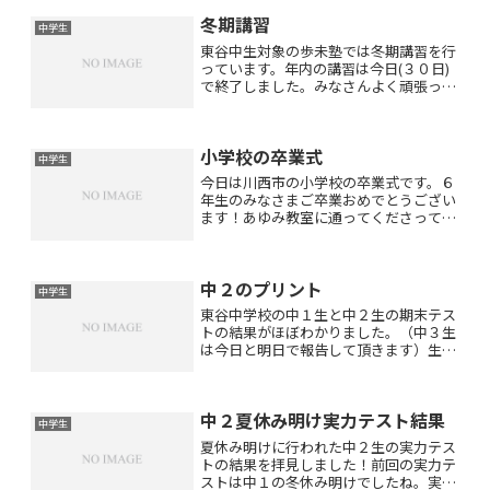
冬期講習
中学生
東谷中生対象の歩未塾では冬期講習を行
っています。年内の講習は今日(３０日)
で終了しました。みなさんよく頑張って
くれましたね(*^_^*)特に中３生は毎日７
時間本当によく頑張ってくれました！！
年明けは１月４日より冬期講習を再開し
小学校の卒業式
ます。中１生・...
中学生
今日は川西市の小学校の卒業式です。６
年生のみなさまご卒業おめでとうござい
ます！あゆみ教室に通ってくださってい
る６年生の女子の生徒さんが昨日お教室
にいらした時起承転結作文で「もっと今
のクラスの皆さんと一緒に勉強したり遊
中２のプリント
んだりしたい」ということ...
中学生
東谷中学校の中１生と中２生の期末テス
トの結果がほぼわかりました。（中３生
は今日と明日で報告して頂きます）生徒
の皆さんご報告ありがとうございます！
塾内平均点を出しましたが・・・中１は
なかなかの好成績(^_-)-☆塾内平均点が
中２夏休み明け実力テスト結果
一番良かったのが社...
中学生
夏休み明けに行われた中２生の実力テス
トの結果を拝見しました！前回の実力テ
ストは中１の冬休み明けでしたね。実力