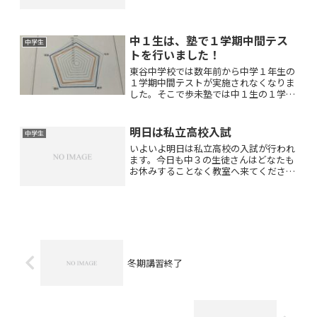
テストは点数だけでなく学年順位が出ま
す！中２生の総数は２８３名ですが塾生
の３分の２の方が１００位以内に入って
中１生は、塾で１学期中間テス
おられました(^_^)v...
中学生
トを行いました！
東谷中学校では数年前から中学１年生の
１学期中間テストが実施されなくなりま
した。そこで歩未塾では中１生の１学期
中間テストを塾で行うようになりまし
た！今年はなぜか中学２年生の中間テス
トも実施されませんでしたが中３生の中
明日は私立高校入試
中学生
間テスト対策に合わせて中１...
いよいよ明日は私立高校の入試が行われ
ます。今日も中３の生徒さんはどなたも
お休みすることなく教室へ来てください
ました(*^_^*)質問をあまりしてくれない
生徒さんもさすがに入試前日ということ
で質問をしてくださいましたよ！生徒さ
んと握手をしたり...
冬期講習終了