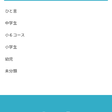
ひと言
中学生
小６コース
小学生
幼児
未分類