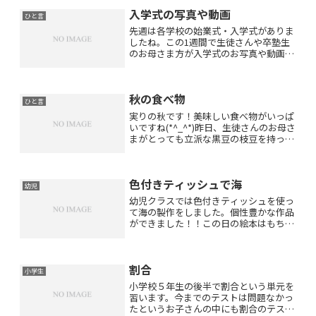
入学式の写真や動画
ひと言
先週は各学校の始業式・入学式がありま
したね。この1週間で生徒さんや卒塾生
のお母さま方が入学式のお写真や動画を
たくさん送ってくださいました。ありが
とうございました！可愛い笑顔に癒され
誇らしいお顔からエネルギーを頂き私も
秋の食べ物
頑張ろうと思いました(*...
ひと言
実りの秋です！美味しい食べ物がいっぱ
いですね(*^_^*)昨日、生徒さんのお母さ
まがとっても立派な黒豆の枝豆を持って
来てくださいました。ありがとうござい
ます(*^_^*)あまりにも美味しくて家族４
人で取り合いながらいただきました
色付きティッシュで海
(^_^;)...
幼児
幼児クラスでは色付きティッシュを使っ
て海の製作をしました。個性豊かな作品
ができました！！この日の絵本はもちろ
ん海に関する絵本でした(*^_^*)
割合
小学生
小学校５年生の後半で割合という単元を
習います。今までのテストは問題なかっ
たというお子さんの中にも割合のテスト