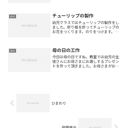
ではこんな点数は初めて^_^;とショック
を受けられる方もいらっしゃると思いま
す。数年前の話ですが・・・姪っ子の算
チューリップの製作
数のテストが悪かった...
幼児
幼児クラスではチューリップの製作をし
ました。折り紙を折ってチューリップの
お花をつくります。のりをつけます。お
花を貼ります。茎と葉っぱに色をつけま
す。並んだ並んだ赤・白・黄色 ♪どの花
見ても綺麗だな ♪
母の日の工作
幼児
今日は母の日ですね。教室では幼児の生
徒さんにお母さまにお渡しするプレゼン
トを作って頂きました。お母さまがお迎
えにいらしてプレゼントをお渡しされた
時、とっても嬉しそうなでも少し恥ずか
しそうな何ともいえない可愛い表情をな
さっていました♪
ひまわり
宿題提出