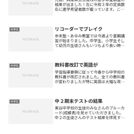
結果が出ました！左に令和３年の定員数
右に進学希望者数が載っています。この
調査結果を見て受験校を変更する方も少
しいらっしゃるでしょう。来年２月の実
際の出願人数は少し変動があるかもしれ
リコーダーでブレイク
ませんね。東谷中学校の中...
中学生
歩未塾・あゆみ教室では今週より夏期講
習が始まりました。中学生、小学生そし
て幼児の生徒さんもいつもより長い時間
集中して取り組んでくださっています。
特に中３生は毎日毎日長時間ですが本当
によく頑張ってくださっています。昨日
教科書改訂で英語が
は多くの中３生がリコーダ...
中学生
学習指導要領に従って今春から中学校の
教科書が改訂されました。全ての教科書
が変わりましたが特に英語は大幅な改革
が行われています。それによって負担が
大きくなっているのは中２生・中３生で
す。中学３年生は中学１・２年生では易
中２期末テストの結果
しい教科書中学３年生では...
中学生
東谷中学校の生徒のみなさんのブルーカ
ード(成績表)を見せていただきました。
中２の生徒さんのテスト結果を拝見する
と特に理科の点数が良かったです。テス
ト範囲が今までになく広くて私が一番心
配していた理科ですが95点、92点、89