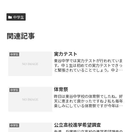
中学生
関連記事
実力テスト
中学生
東谷中学では実力テストが行われていま
す。中１生は初めての実力テストできっ
と緊張されていることでしょう。中２生
は３回目の実力テストですが中１の初め
から今までに習ったことすべてが出題範
囲ですので悪戦苦闘している生徒さんも
体育祭
いらっしゃるでしょう。符...
中学生
昨日は東谷中学校の体育祭でしたね。好
天に恵まれて良かったですね♪私も毎年
楽しみにしている体育祭ですが今年は保
護者の方の観覧ができなくて残念でした
ね（ ; ; ）組体操など三密になるような
競技はなくなり午前中で終了したようで
公立高校進学希望調査
す。ですが生徒さ...
中学生
先週、兵庫県公立高校の進学希望調査の