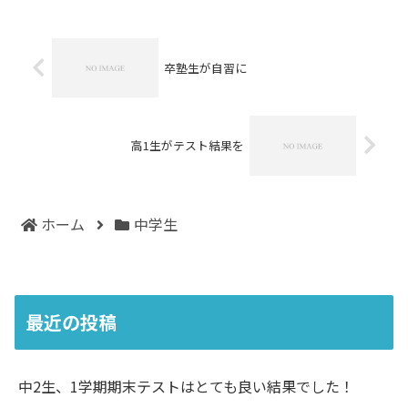
点、86点、82点...
卒塾生が自習に
高1生がテスト結果を
ホーム
中学生
最近の投稿
中2生、1学期期末テストはとても良い結果でした！