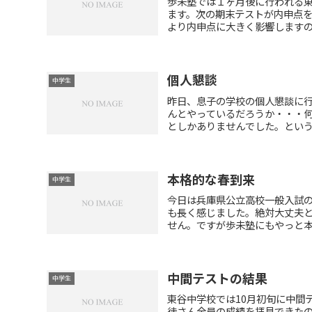
歩未塾では１ヶ月後に行われる
ます。次の期末テストが内申点
より内申点に大きく影響しますので
個人懇談
中学生
昨日、息子の学校の個人懇談に行
んとやっているだろうか・・・
としかありませんでした。というか
本格的な春到来
中学生
今日は兵庫県公立高校一般入試
も長く感じました。絶対大丈夫
せん。ですが歩未塾にもやっと本格
中間テストの結果
中学生
東谷中学校では10月初旬に中間
徒さん全員の成績を拝見できたの