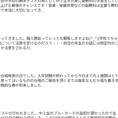
東谷中学校の期末テスト対策として中３生を対象に副教科の学習をして
を上げる最後のチャンスです！音楽・保健体育などの副教科は主要５教
本当に大切になってき...
ってきました。個人懇談ってとっても緊張しますよね(^_^;)学校でちゃ
何について注意を受けるのだろう・・・担任の先生のお話には想定内の
注意をされるだ...
の合格発表の日でした。入学試験が終わってから今日までの１週間はと
と思ってはいるものの合格のご報告を頂くまでは毎年なんだか落ち着き
的な春が到来しました...
テストが行われました 。中２生のブルーカードの返却が遅かったので生
は10月の終わり頃でした。この10月の中間テストが入塾後初の定期テ