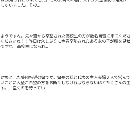
ゃいました。その...
るようですね。先々週から卒塾された高校生の方が数名自習に来てくだ
てくださいね！！昨日は久しぶりに今春卒塾されたある女の子が顔を見
すね。高校生になられ...
を対象とした集団指導の塾です。塾長の私と代表の主人夫婦２人で営ん
難いことに入塾ご希望の方をお断りしなければならないほどたくさんの
。「空くのを待ってい...