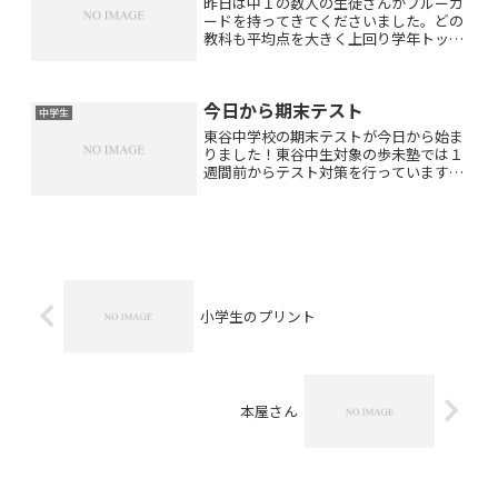
昨日は中１の数人の生徒さんがブルーカ
ードを持ってきてくださいました。どの
教科も平均点を大きく上回り学年トップ
集団に入っている生徒さんもいらっしゃ
います(^_−)−☆中３の生徒さんで中１の
最初から今までそのような素晴らしい成
今日から期末テスト
績をキープしておら...
中学生
東谷中学校の期末テストが今日から始ま
りました！東谷中生対象の歩未塾では１
週間前からテスト対策を行っています。
土日も毎日通塾になりテスト範囲の総復
習をしていただきテストをしています。
インプットだけでなくアウトプットも大
事ですので歩未塾ではテス...
小学生のプリント
本屋さん