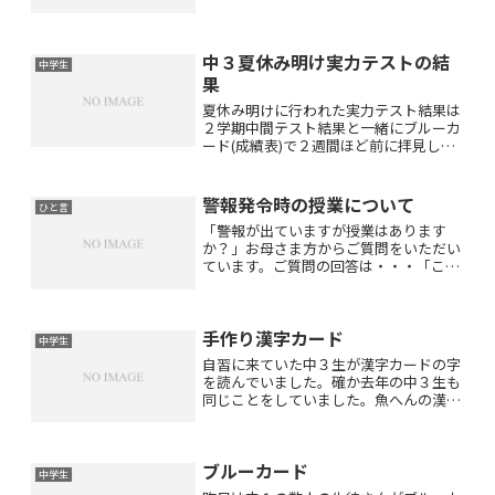
たが今回は会場受験でした。緊張された
生徒さんもいらっしゃったと思います。
今まで頑張ってきた成果が発揮できたで
中３夏休み明け実力テストの結
しょうか⁉︎結果を楽しみ...
中学生
果
夏休み明けに行われた実力テスト結果は
２学期中間テスト結果と一緒にブルーカ
ード(成績表)で２週間ほど前に拝見しま
した。遅くなりましたが・・・中３の生
徒さん達の実力テストの結果です。成績
アップしているかどうかは５教科合計の
警報発令時の授業について
ひと言
学年順位でわかりますね...
「警報が出ていますが授業はあります
か？」お母さま方からご質問をいただい
ています。ご質問の回答は・・・「こち
らからお休みの連絡をしない限り授業は
あります。」ということです。あゆみ教
室・歩未塾では気象警報が出ていてもよ
手作り漢字カード
ほど酷い風雨でない限り通常...
中学生
自習に来ていた中３生が漢字カードの字
を読んでいました。確か去年の中３生も
同じことをしていました。魚へんの漢字
は難しかったようですが楽しく息抜きを
していました。15年前に作った漢字カー
ドです。飲食に関する言葉でカタカナも
ブルーカード
あります。カラーのコピ...
中学生