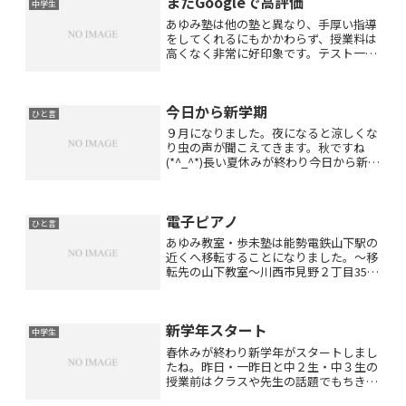
またGoogleで高評価
男は先日も友人と大...
中学生
あゆみ塾は他の塾と異なり、手厚い指導
をしてくれるにもかかわらず、授業料は
高くなく非常に好印象です。テスト一週
間前にはテスト対策を中心としたプリン
トやワークをして万全の体制でテストに
臨めます！宿題も多すぎず、少なすぎ
今日から新学期
ず、部活をしていても取り組...
ひと言
９月になりました。夜になると涼しくな
り虫の声が聞こえてきます。秋ですね
(*^_^*)長い夏休みが終わり今日から新学
期が始まりました。生徒の皆さんは元気
に登校・登園されたことでしょう。お母
さま方はやっと学校や幼稚園が始まって
電子ピアノ
ほっとされているか...
ひと言
あゆみ教室・歩未塾は能勢電鉄山下駅の
近くへ移転することになりました。〜移
転先の山下教室〜川西市見野２丁目35ー
6米田駅前ビル３階301号７月10日の月
曜日より山下教室でレッスンを行いま
す。移転に伴って少し時間割の変更があ
新学年スタート
ります。生徒のみなさ...
中学生
春休みが終わり新学年がスタートしまし
たね。昨日・一昨日と中２生・中３生の
授業前はクラスや先生の話題でもちきり
でした。受験生の中３生は内申点が大切