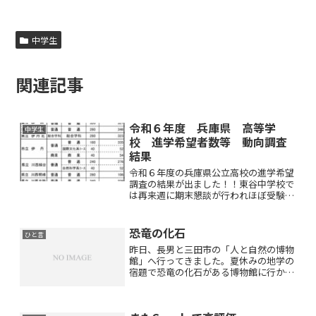
中学生
関連記事
令和６年度 兵庫県 高等学
中学生
校 進学希望者数等 動向調査
結果
令和６年度の兵庫県公立高校の進学希望
調査の結果が出ました！！東谷中学校で
は再来週に期末懇談が行われほぼ受験校
が決まります！歩未塾でも同じ時期に保
護者面談を行いますので年末で何かとお
忙しいでしょうがどうぞよろしくお願い
恐竜の化石
ひと言
いたしますm(_ _)m
昨日、長男と三田市の「人と自然の博物
館」へ行ってきました。夏休みの地学の
宿題で恐竜の化石がある博物館に行かな
ければならないという理由からです。長
男もご多分に漏れず宿題の追い込みをか
けているという状況のようです(^_^;)長