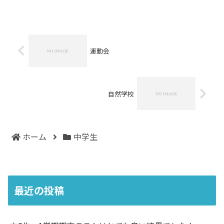
になりますので生徒さんのクラスを確認
させて頂きました！今年の中３生の中に
はいつも学校の情報をいち...
運動会
自然学校
ホーム
中学生
最近の投稿