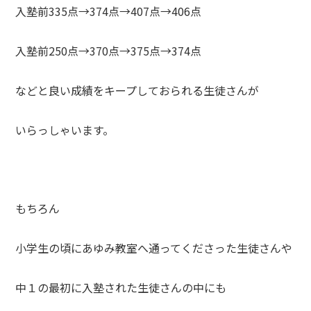
入塾前335点→374点→407点→406点
入塾前250点→370点→375点→374点
などと良い成績をキープしておられる生徒さんが
いらっしゃいます。
もちろん
小学生の頃にあゆみ教室へ通ってくださった生徒さんや
中１の最初に入塾された生徒さんの中にも