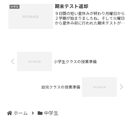
に音楽では中２の３学期の期末テストと
期末テスト返却
比べて驚くほど点...
中学生
９日間の短い夏休みが終わり月曜日から
２学期が始まりましたね。そして火曜日
から夏休み前に行われた期末テストが返
却されているようです。昨日は中３生の
授業がありましたがほとんどの生徒さん
が嬉しそうに点数を報告してくださいま
した！全教科の返却はまだ...
小学生クラスの授業準備
幼児クラスの授業準備
ホーム
中学生