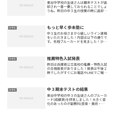
東谷中学校の生徒さんは期末テストが返
却され一喜一憂しておられることでしょ
うね。昨日の中３生の授業の時に返却さ
れたテストの結果を教えていただきまし
た。まだ返却されていない教科もありま
したがまあまあ満足のいく結果だった生
もっと早く歩未塾に
徒さんが多かったと思いま...
中学生
中３生のお母さまから嬉しいライン連絡
をいただきました！内容は以下の通りで
す。先程ブルーカードを見ました！少し
ずつですが、着実に上がっています
(*^_^*)もっと早く歩未塾に行っとけば良
かったぁ〜〜と◯◯が言ってました。親
推薦特色入試発表
子共々、ホントにそう...
中学生
昨日は兵庫県公立高校の推薦・特色入試
の合格発表がありました！発表は午後２
時でしたがすぐにお電話やLINEでご報告
をいただきました！教室へ報告に来てく
ださった生徒さんもいらっしゃいました
(*^_^*)無事に合格されほっと安心しまし
中３期末テストの結果
た(*^_^...
中学生
東谷中学校の中３の生徒さんのブルーカ
ード(成績表)を拝見しました！大きく変
化のあったのが副教科(音楽・美術・保
体・技家)です。副教科はみなさん点数
を大幅に上げておられました(^_−)−☆特