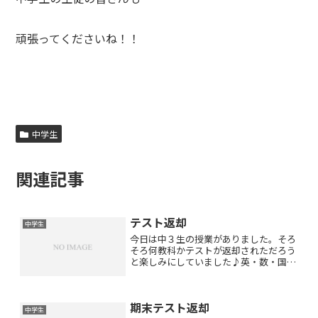
頑張ってくださいね！！
中学生
関連記事
テスト返却
中学生
今日は中３生の授業がありました。そろ
そろ何教科かテストが返却されただろう
と楽しみにしていました♪英・数・国・
理・社・美全て返却されたという生徒さ
んはいらっしゃいませんでしたが返却さ
れたテストの結果を報告してくださいま
期末テスト返却
した。今回のテストは平均...
中学生