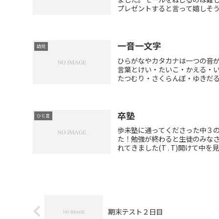
プレゼントすると言って嬉しそうに
一音一文字
幼児
ひらがなやカタカナは一つの音
言葉とけい・たいこ・かえる・
たつむり・さくらんぼ・ゆきだるま
卒塾
ひと言
歩未塾に通ってくださった中３
た！勉強が終わると生徒のみなさ
れてきました(T . T)開けて中を見
期末テスト２日目