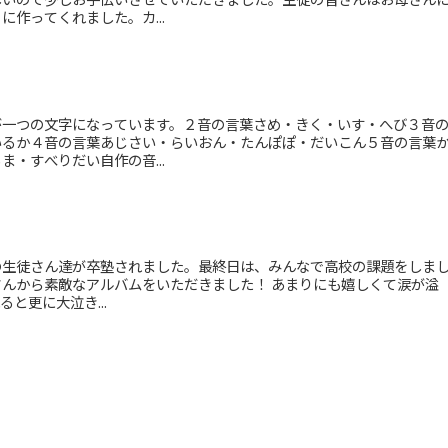
作ってくれました。カ...
が一つの文字になっています。２音の言葉さめ・きく・いす・へび３音
いるか４音の言葉あじさい・らいおん・たんぽぽ・だいこん５音の言葉
・すべりだい自作の音...
の生徒さん達が卒塾されました。最終日は、みんなで高校の課題をしま
んから素敵なアルバムをいただきました！ あまりにも嬉しくて涙が溢
ると更に大泣き...