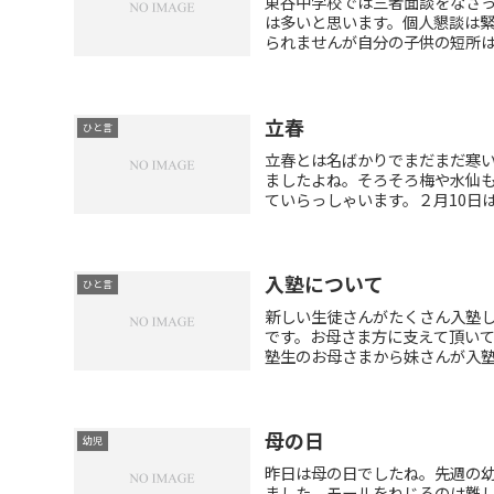
東谷中学校では三者面談をなさ
は多いと思います。個人懇談は緊
られませんが自分の子供の短所はよ
立春
ひと言
立春とは名ばかりでまだまだ寒
ましたよね。そろそろ梅や水仙
ていらっしゃいます。２月10日は私
入塾について
ひと言
新しい生徒さんがたくさん入塾
です。お母さま方に支えて頂いて
塾生のお母さまから妹さんが入塾し
母の日
幼児
昨日は母の日でしたね。先週の
ました。モールをねじるのは難