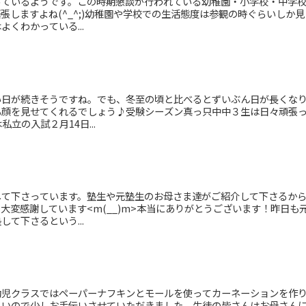
っているようです。この時期懇談が行われている幼稚園・小学校・中学
張しますよね(^_^;)幼稚園や学校での生活態度は参観の時ぐらいしか見
くわかっている...
い日が続きそうですね。でも、冬至の頃と比べるとずいぶん日が長くな
も顔を見せてくれるでしょう♪受験シーズン真っ只中中３生は日々頑張
立の入試２月14日...
して下さっています。塾生や元塾生のお母さま達がご紹介して下さるか
大変感謝しています<m(__)m>本当にありがとうございます！昨日も
て下さるという...
幼児クラスではペーパーナフキンとモールを使ってカーネーションを作
しいので少しお手伝いさせていただきました。生徒の皆さんはお母さん