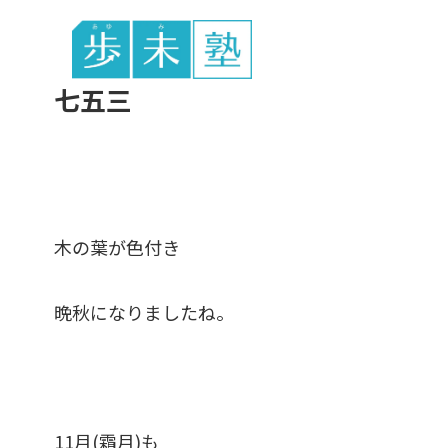
東谷中生の
七五三
木の葉が色付き
晩秋になりましたね。
11月(霜月)も