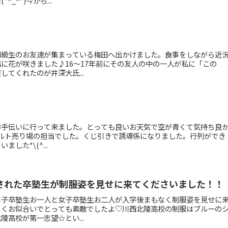
_^*)今から...
同級生のお友達が集まっている梅田へ出かけました。食事をしながら近
に花が咲きました♪16〜17年前にその友人の中の一人が私に「この
てくれたのが井深大氏...
お手伝いに行って来ました。とっても良いお天気で空が青くて気持ち良
ンクフルト売り場の担当でした。くじ引きで誘導係になりました。行列ができ
した*\(^...
された卒塾生が制服姿を見せに来てくださいました！！
男子卒塾生お一人と女子卒塾生お二人が入学後まもなく制服姿を見せに
よくお似合いでとっても素敵でしたよ♡川西北陵高校の制服はブルーの
高校が第一志望☆とい...