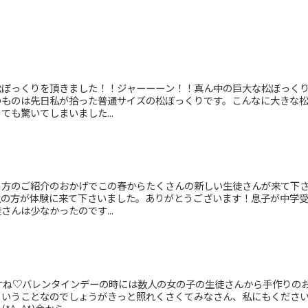
松ぼっくりを頂きました！！ジャーーーン！！真ん中の巨大な松ぼっく
のものは先日私が拾った普通サイズの松ぼっくりです。こんなに大きな
も驚いてしまいました...
ま方のご紹介のおかげでこの春からたくさんの新しい生徒さんが来て下
生の方が体験に来て下さいました。ありがとうございます！息子が中学
んは少なかったのです...
すね♡バレンタインデーの時には数人の女の子の生徒さんから手作りの
ということなのでしょうがきっと照れくさくてみなさん、私にもくださ