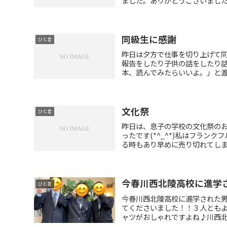
ました。ありがとうございました(*^
同級生に感謝
ひと言
昨日は夕方で仕事を切り上げて
報告をしたり子供の話をしたり話
本、読んでみたらいいよ。」と渡し
文化祭
ひと言
昨日は、息子の学校の文化祭の
ったです(*^_^*)私はフラ
る時もあり早めに売り切れてしまいま
今春川西北陵高校に進学
ひと言
今春川西北陵高校に進学された
てくださいました！！３人とも
ャツがおしゃれですよね♪川西北陵