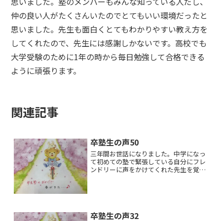
思いました。塾のメンバーもみんな知っている人だし、
仲の良い人がたくさんいたのでとてもいい環境だったと
思いました。先生も面白くとてもわかりやすい教え方を
してくれたので、先生には感謝しかないです。高校でも
大学受験のために1年の時から毎日勉強して合格できる
ように頑張ります。
関連記事
卒塾生の声50
三年間お世話になりました。中学になっ
て初めての塾で緊張している自分にフレ
ンドリーに声をかけてくれた先生を覚え
ています。最初は気まずかったけど、す
ぐに打ち解けて、とても楽しく塾にかよ
えたこと、嫌いだと思っていた勉強も自
分からとりくめるようにな...
卒塾生の声32