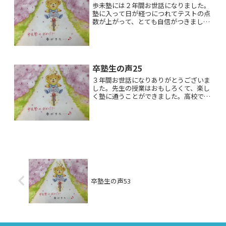
歩未塾には２年間お世話になりました。
塾に入って日が経つにつれてテストの点
数が上がって、とても自信がつきまし
た！点が上がった秘密は歩未塾の学習方
法にあると感じています。それは、同じ
所を何回も勉強するという事です。何回
も同じ所を勉強することによ...
卒塾生の声25
３年間お世話になりありがとうございま
した。先生の授業はおもしろくて、楽し
く塾に通うことができました。高校で
は、歩未塾には通いませんが、授業につ
いていけるように頑張りたいです。
卒塾生の声53