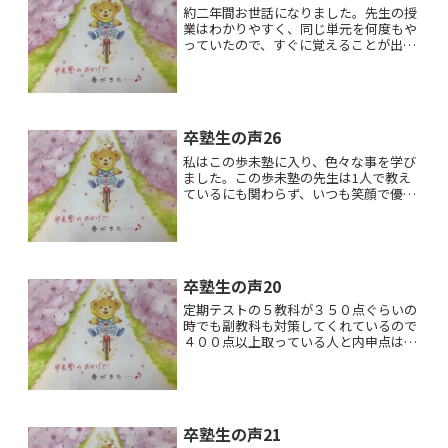
約二年間お世話になりました。先生の授
業はわかりやすく、同じ単元を何度もや
っていたので、すぐに覚えることが出来
ました。特に英単語は学校の単語テスト
で満点をとれるほどよかったです。です
が、宿題の量が多いと感じました。良い
成績を残すためにはあれく...
卒塾生の声26
私はこの歩未塾に入り、色々な事を学び
ました。この歩未塾の先生は1人で教え
ているにも関わらず、いつも笑顔で優し
く教えて下さいました。事務のことは卓
ちゃんという塾長のだんなさんがしてく
れています。塾長のやすよ先生は、いつ
もおもしろく、分かりやす...
卒塾生の声20
定期テストの５教科が３５０点ぐらいの
時でも副教科も対策してくれているので
４００点以上取っている人と内申点は同
じだったりと、とても内申点を上げるこ
とができました。またテスト一週間前は
毎日してくれるので、家で全く勉強でき
ない人はとてもオススメで...
卒塾生の声21