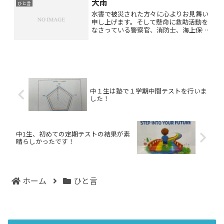
大雨
(^_^;)ウィルスなんかに...
ひと言
水害で被災された方々に心よりお見舞い
申し上げます。そして懸命に救助活動を
なさっている警察官、消防士、海上保安
官、自衛隊その他のみなさまに感謝致し
ます。
中１生は塾で１学期中間テストを行いま
した！
中1生、初めての定期テストの結果が素
晴らしかったです！
ホーム
ひと言