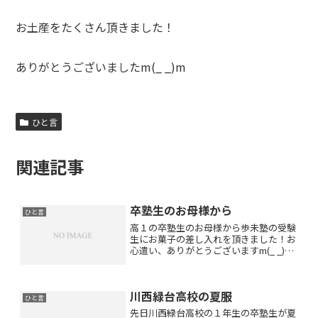
お土産をたくさん頂きました！
ありがとうございましたm(_ _)m
ひと言
関連記事
卒塾生のお母様から
ひと言
高１の卒塾生のお母様から歩未塾の受験
生にお菓子の差し入れを頂きました！お
心遣い、ありがとうございますm(_ _)m
祝日でしたので中３生は今日も５時間テ
スト！休憩中に頂きました♪美味しかっ
たです♡みんな喜んでいましたよ(*^_^*)
川西緑台高校の夏服
卒塾生のお...
ひと言
先日川西緑台高校の１年生の卒塾生が夏