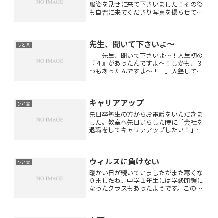
服姿を見せに来て下さいました！その後
も自習に来てくださり写真を撮らせてい
ただきました♪ポロシャツやベストの色
が選べてとても可愛いですね♡
先生、聞いて下さいよ〜
ひと言
「 先生、聞いて下さいよ〜！人生初の
『４』があったんですよ〜！しかも、３
つもあったんですよ〜！ 」入塾して
２〜３ヶ月の中学生が通知表の成績につ
いてあふれんばかりの笑顔で話してくれ
ました。「 よかったな〜！ 頑張った
キャリアアップ
もんな〜！ 」と、握手して...
ひと言
先日卒塾生の方からお電話をいただきま
した。教室へ先日いらした時に「会社を
退職をしてキャリアアップしたい！」と
おっしゃっていましたが・・・なん
と！！それが実現したというご報告でし
た。お勤めされていた会社が立派な会社
ウィルスに負けない
なので保守的な私は「辞めて大...
ひと言
暖かい日が続いていましたがまた寒くな
りましたね。中学１年生には学級閉鎖に
なったクラスもあったようです。この時
期になると特に受験生は風邪やインフル
エンザに気をつけなければなりません。
それに加えて今年はコロナウィルス